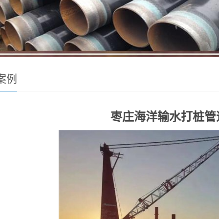
案例
枣庄海洋输水打桩管