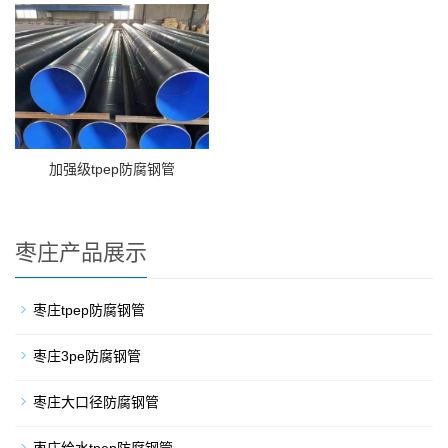
加强级tpep防腐钢管
枣庄产品展示
枣庄tpep防腐钢管
枣庄3pe防腐钢管
枣庄大口径防腐钢管