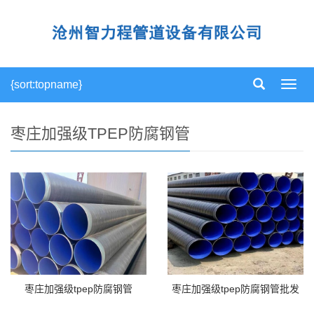
{sort:topname}
导
航
菜
单
枣庄加强级TPEP防腐钢管
枣庄加强级tpep防腐钢管
枣庄加强级tpep防腐钢管批发