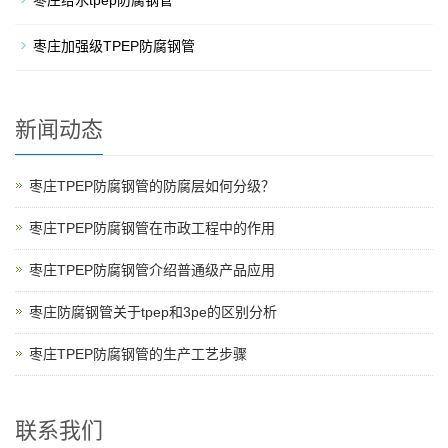
枣庄给水tpep防腐钢管
枣庄加强级TPEP防腐钢管
新闻动态
枣庄TPEP防腐钢管的防腐层如何分级？
枣庄TPEP防腐钢管在市政工程中的作用
枣庄TPEP防腐钢管介绍普通级产品应用
枣庄防腐钢管关于tpep和3pe的区别分析
枣庄TPEP防腐钢管的生产工艺步骤
联系我们