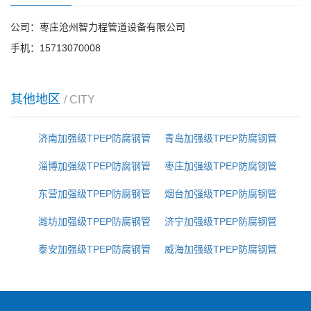
公司：枣庄沧州智力程管道设备有限公司
手机：15713070008
其他地区
/ CITY
济南加强级TPEP防腐钢管
青岛加强级TPEP防腐钢管
淄博加强级TPEP防腐钢管
枣庄加强级TPEP防腐钢管
东营加强级TPEP防腐钢管
烟台加强级TPEP防腐钢管
潍坊加强级TPEP防腐钢管
济宁加强级TPEP防腐钢管
泰安加强级TPEP防腐钢管
威海加强级TPEP防腐钢管