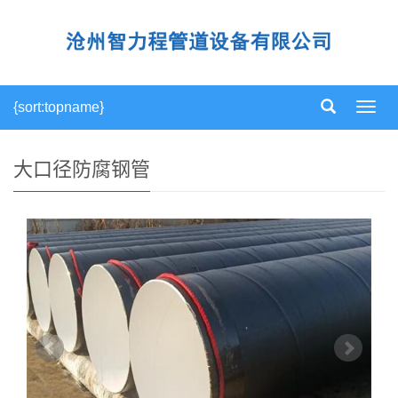
{sort:topname}
导
航
菜
单
大口径防腐钢管